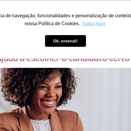
Fazemos
Eventos
ESARH
Parceiros
Sala do Associ
ncia de navegação, funcionalidades e personalização de conteúd
nossa Política de Cookies.
Saiba mais
Ok, entendi!
juda a escolher o candidato certo