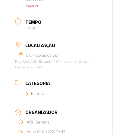
Expired!
TEMPO
19:00
LOCALIZAÇÃO
CIC - Caxias do Sul
Rua Ítalo Victor Bersani, 1134 - Jardim América -
Caxias do Sul - RS
CATEGORIA
Eventos
ORGANIZADOR
ARH Serrana
Fone
(54) 3228.7332