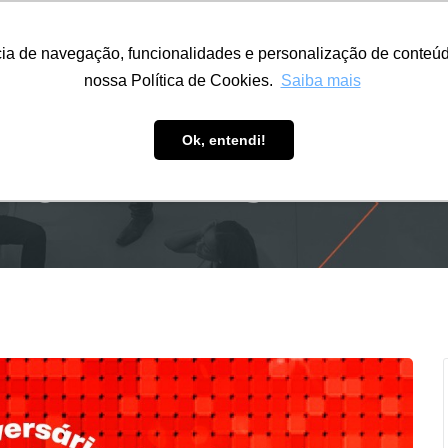
Fazemos
Eventos
ESARH
Parceiros
Sala do Associ
ncia de navegação, funcionalidades e personalização de conteúd
nossa Política de Cookies.
Saiba mais
Ok, entendi!
IO DA ARH SERRANA