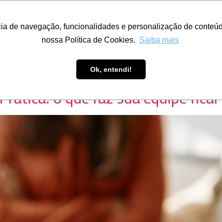
Fazemos
Eventos
ESARH
Parceiros
Sala do Associ
ncia de navegação, funcionalidades e personalização de conteúd
nossa Política de Cookies.
Saiba mais
Ok, entendi!
rática: o que faz sua equipe ficar