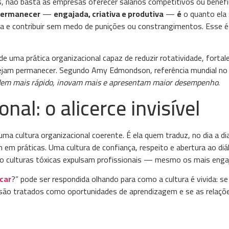
, não basta às empresas oferecer salários competitivos ou benefí
permanecer
—
engajada, criativa e produtiva
—
é
o quanto ela
sa e contribuir sem medo de punições ou constrangimentos. Esse é
 uma prática organizacional capaz de reduzir rotatividade, fortale
esejam permanecer. Segundo Amy Edmondson, referência mundial no
ndem mais rápido, inovam mais e apresentam maior desempenho
.
nal: o alicerce invisível
a cultura organizacional coerente. É ela quem traduz, no dia a dia
em práticas. Uma cultura de confiança, respeito e abertura ao di
o culturas tóxicas expulsam profissionais — mesmo os mais enga
icar
?” pode ser respondida olhando para como a cultura é vivida: se
os são tratados como oportunidades de aprendizagem e se as relaçõ