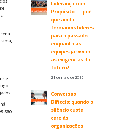
cios
Liderança com
 se
Propósito — por
 o
que ainda
formamos líderes
cer a
para o passado,
 tema,
enquanto as
equipes já vivem
as exigências do
futuro?
, se
21 de maio de 2026
álogo
jados.
Conversas
Difíceis: quando o
 há
silêncio custa
es são
caro às
organizações