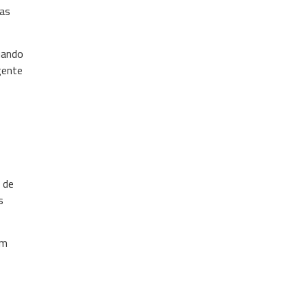
sas
uando
gente
 de
s
em